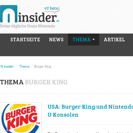
STARTSEITE
NEWS
THEMA
ARTIKEL
N Insider
/
Thema
/
Burger King
THEMA
BURGER KING
USA: Burger King und Nintendo
U Konsolen