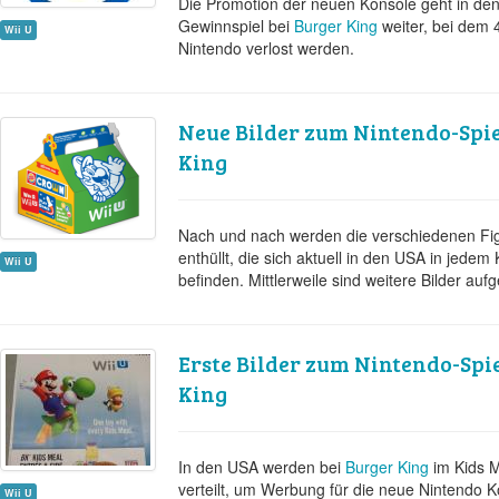
Die Promotion der neuen Konsole geht in de
Gewinnspiel bei
Burger King
weiter, bei dem 
Wii U
Nintendo verlost werden.
Neue Bilder zum Nintendo-Spi
King
Nach und nach werden die verschiedenen Fi
enthüllt, die sich aktuell in den USA in jede
Wii U
befinden. Mittlerweile sind weitere Bilder aufg
Erste Bilder zum Nintendo-Spi
King
In den USA werden bei
Burger King
im Kids 
verteilt, um Werbung für die neue Nintendo 
Wii U