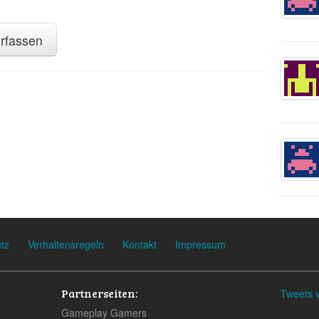
rfassen
tz
Verhaltensregeln
Kontakt
Impressum
Partnerseiten:
Tweets 
Gameplay Gamers