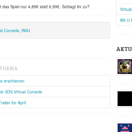
as Spiel nur 4,89€ statt 6,99€. Schlagt ihr zu?
Virtua
Wii U
ual Console
,
WiiU
AKTU
 THEMA
le erschienen
die 3DS Virtual Console
ailer für April