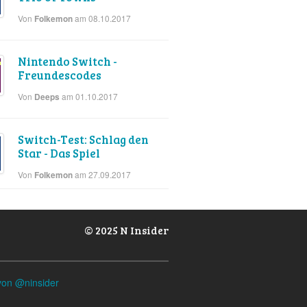
Von
am 08.10.2017
Folkemon
Nintendo Switch -
Freundescodes
Von
am 01.10.2017
Deeps
Switch-Test: Schlag den
Star - Das Spiel
Von
am 27.09.2017
Folkemon
© 2025 N Insider
von @ninsider