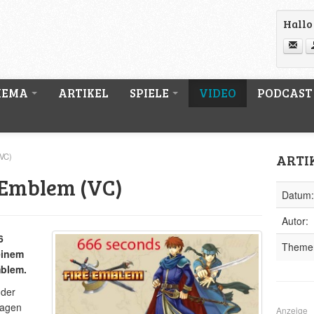
Hallo 
HEMA
ARTIKEL
SPIELE
VIDEO
PODCAST
ARTI
(VC)
e Emblem (VC)
Datum:
Autor:
6
Theme
einem
mblem.
 der
Tagen
Anzeige