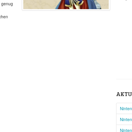
d genug
n
schen
AKTU
Ninten
Ninte
Ninten