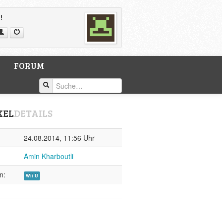
!
FORUM
KEL
DETAILS
24.08.2014, 11:56 Uhr
Amin Kharboutli
n:
Wii U