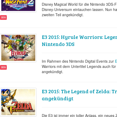
Disney Magical World für die Nintendo 3DS-Fam
Disney-Universum eintauchen lassen. Nun h
zweiten Teil angekündigt.
3DS
E3 2015: Hyrule Warriors: Lege
Nintendo 3DS
Im Rahmen des Nintendo Digital Events zur
E
Warriors mit dem Untertitel Legends auch fü
3DS
angekündigt.
E3 2015: The Legend of Zelda: T
angekündigt
Die E3 ist immer ein toller Anlass, ein neue