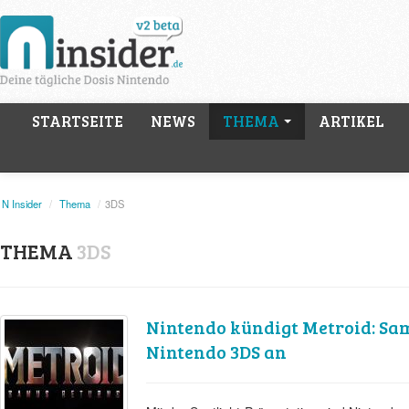
STARTSEITE
NEWS
THEMA
ARTIKEL
N Insider
/
Thema
/
3DS
THEMA
3DS
Nintendo kündigt Metroid: Sa
Nintendo 3DS an