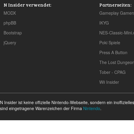
N Insider verwendet:
Partnerseiten:
MODX
Gameplay Gamer
phpBB
IKYG
Bootstrap
NES-Classic-Mini
jQuery
Poki Spiele
Press A Button
The Lost Dungeo
Tober - CPAG
Wii Insider
N Insider ist keine offizielle Nintendo-Webseite, sondern ein inoffizi
sind eingetragene Warenzeichen der Firma
Nintendo
.