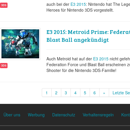
auch bei der
E3 2015
: Nintendo hat The Lege
3DS
Heroes für Nintendo 3DS vorgestellt.
E3 2015: Metroid Prime: Federa
Blast Ball angekündigt
Auch Metroid hat auf der
E3 2015
nicht gefeh
Federation Force und Blast Ball erscheinen z
3DS
Shooter für die Nintendo 3DS-Familie!
1
2
3
4
5
6
»
Letzte Se
Über uns
Werbung
Datenschutz
Verhaltensregeln
Kont