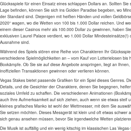
Glücksspiele für einen Einsatz eines schlappen Dollars an. Sollten Sie
Lage befinden, können Sie sich ins Golden Paradise begeben, wo Mind
der Standard sind. Diejenigen mit heißen Händen und vollen Geldbörs
2020“ wagen, wo die Wetten von 100 bis 1.000 Dollar reichen. Und we
einem dieser Casinos mehr als 100.000 Dollar zu gewinnen, haben Sie 
exklusiven Laurel Palace verdient, wo 1.000 Dollar Mindesteinsätze(!) 
Ausnahme sind.
Während des Spiels stören eine Reihe von Charakteren Ihr Glücksspiel
verschiedene Spielmöglichkeiten an – vom Kauf von Lotterielosen bis 
Boxkämpfe. Ob Sie sie auf diese Angebote anspringen, liegt an Ihnen, 
inoffiziellen Transaktionen gewinnen oder verlieren können.
Vegas Stakes bietet passende Grafiken für ein Spiel dieses Genres. Die 
Details, und die Gesichter der Charaktere, denen Sie begegnen, helfen,
soziales Umfeld zu schaffen. Die verschiedenen Animationen (Boxkä
auch Ihre Aufmerksamkeit auf sich ziehen, auch wenn sie etwas steif un
kleines grafisches Manko ist wohl der Wettmesser, mit dem Sie auswäh
Sie setzen möchten. Dieses Messgerät ist klein und oft etwas schwer 
sich genau ansehen müssen, bevor Sie irgendwelche Wetten platziere
Die Musik ist auffällig und ein wenig kitschig im klassischen Las Vegas-