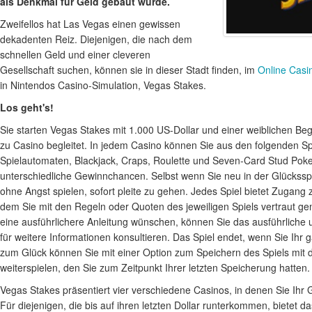
als Denkmal für Geld gebaut wurde.
Zweifellos hat Las Vegas einen gewissen
dekadenten Reiz. Diejenigen, die nach dem
schnellen Geld und einer cleveren
Gesellschaft suchen, können sie in dieser Stadt finden, im
Online Casi
in Nintendos Casino-Simulation, Vegas Stakes.
Los geht's!
Sie starten Vegas Stakes mit 1.000 US-Dollar und einer weiblichen Begl
zu Casino begleitet. In jedem Casino können Sie aus den folgenden Sp
Spielautomaten, Blackjack, Craps, Roulette und Seven-Card Stud Poker
unterschiedliche Gewinnchancen. Selbst wenn Sie neu in der Glückssp
ohne Angst spielen, sofort pleite zu gehen. Jedes Spiel bietet Zugang
dem Sie mit den Regeln oder Quoten des jeweiligen Spiels vertraut 
eine ausführlichere Anleitung wünschen, können Sie das ausführliche
für weitere Informationen konsultieren. Das Spiel endet, wenn Sie Ihr 
zum Glück können Sie mit einer Option zum Speichern des Spiels mit
weiterspielen, den Sie zum Zeitpunkt Ihrer letzten Speicherung hatten.
Vegas Stakes präsentiert vier verschiedene Casinos, in denen Sie Ihr
Für diejenigen, die bis auf ihren letzten Dollar runterkommen, bietet 