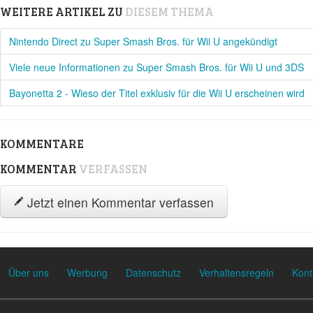
WEITERE ARTIKEL ZU
DIESEM THEMA
Nintendo Direct zu Super Smash Bros. für Wii U angekündigt
Viele neue Informationen zu Super Smash Bros. für Wii U und 3DS
Bayonetta 2 - Wieso der Titel exklusiv für die Wii U erscheinen wird
KOMMENTARE
KOMMENTAR
VERFASSEN
Jetzt einen Kommentar verfassen
Über uns
Werbung
Datenschutz
Verhaltensregeln
Kont