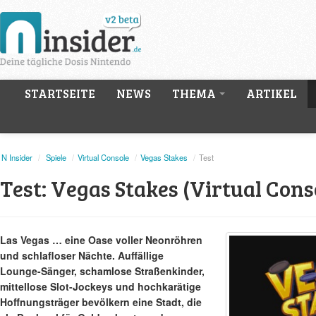
STARTSEITE
NEWS
THEMA
ARTIKEL
N Insider
/
Spiele
/
Virtual Console
/
Vegas Stakes
/
Test
Test: Vegas Stakes (Virtual Cons
Las Vegas … eine Oase voller Neonröhren
und schlafloser Nächte. Auffällige
Lounge-Sänger, schamlose Straßenkinder,
mittellose Slot-Jockeys und hochkarätige
Hoffnungsträger bevölkern eine Stadt, die