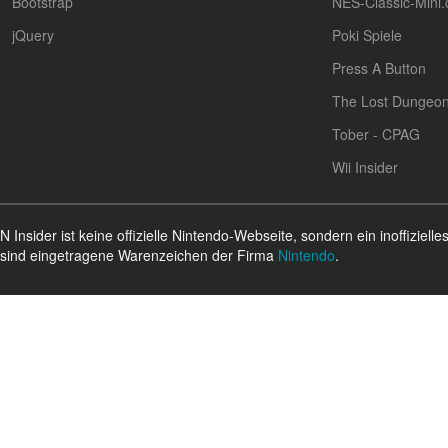
Bootstrap
NES-Classic-Mini
jQuery
Poki Spiele
Press A Button
The Lost Dungeo
Tober - CPAG
Wii Insider
N Insider ist keine offizielle Nintendo-Webseite, sondern ein inoffizi
sind eingetragene Warenzeichen der Firma
Nintendo
.