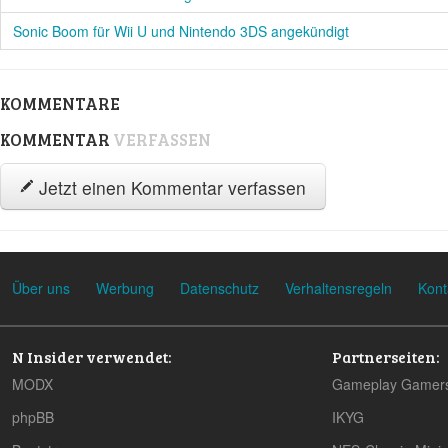
Sonic Boom für Wii U und Nintendo 3DS angekündigt
KOMMENTARE
KOMMENTAR
VERFASSEN
Jetzt einen Kommentar verfassen
Über uns
Werbung
Datenschutz
Verhaltensregeln
Kont
N Insider verwendet:
Partnerseiten:
MODX
Gameplay Gamer
phpBB
IKYG