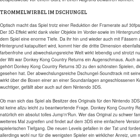
TROMMELWIRBEL IM DSCHUNGEL
Optisch macht das Spiel trotz einer Reduktion der Framerate auf 30fp
Der 3D-Effekt wirkt dank vieler Objekte im Vorder-sowie im Hintergrund 
dem Spiel eine enorme Tiefe. Da ihr hin und wieder auch mit Fässern
Hintergrund katapultiert wird, kommt hier die dritte Dimension ebenfall
farbenfrohe und abwechslungsreiche Welt wirkt lebendig und strotzt nur
der Wii war Donkey Kong Country Returns ein Augenschmaus. Auch a
gehört Donkey Kong Country Returns 3D zu den schönsten Spielen, di
gesehen hat. Der abwechslungsreiche Dschungel-Soundtrack mit seine
wirkt über die Boxen einer an einer Soundanlagen angeschlossenen K
wuchtiger, gefällt aber auch auf dem Nintendo 3DS.
Ob man sich das Spiel als Besitzer des Originals für den Nintendo 3D
ist keine allzu leicht zu beantwortende Frage. Donkey Kong Country Re
natürlich ein absolut tolles Jump'n'Run. Wer das Original zu schwer fa
weiteres Mal zugreifen und findet auf dem 3DS eine einfachere Versio
spielerischen Tiefgang. Die neuen Levels gefallen in der Tat und forde
allerdings wohl nur für die wenigsten Spieler ein wirklicher Anreiz, um 