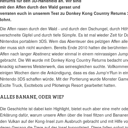
Returns für den 3D-Handheld an. Wir sind
mit den Affen durch den Wald gerast und
verraten euch in unserem Test zu Donkey Kong Country Returns 3
lohnt.
Die Affen rasen durch den Wald - und durch den Dschungel, durch Hö
verschneite Gipfel und durch tiefe Sümpfe. Es ist mal wieder Zeit für 
Nintendos portablem 3DS. Wem das Abenteuer des pelzigen Affen all
der muss sich nicht wundern. Bereits Ende 2010 hatten die berühmten
Affen nach langer Abstinenz wieder einmal in einem reinrassigen Jump
gebracht. Die Wii wurde mit Donkey Kong Country Returns bedacht und
knackig schweres Meisterwerk, das seinesgleichen suchte. Vollkomm
einigen Wochen dann die Ankündigung, dass es das Jump'n'Run in ein
Nintendo 3DS schaffen würde. Mit der Portierung wurde Monster Games
Excite Truck, Excitebots und Pilotwings Resort gearbeitet hatten.
ALLES BANANE, ODER WIE?
Die Geschichte ist dabei kein Highlight, bietet euch aber eine mehr od
Erklärung dafür, warum unsere Affen über die Insel flitzen und Banane
den Vulkan auf der Kong-Insel zum Ausbruch gebracht und mit Hilfe 
deren Gesang die Tiere auf der Insel hypnotisiert. Diese fallen sofort 