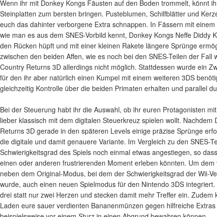
Wenn ihr mit Donkey Kongs Fäusten auf den Boden trommelt, könnt ih
Steinplatten zum bersten bringen. Pusteblumen, Schilfblätter und Kerz
euch das dahinter verborgene Extra schnappen. In Fässern mit einem 
wie man es aus dem SNES-Vorbild kennt, Donkey Kongs Neffe Diddy Ko
den Rücken hüpft und mit einer kleinen Rakete längere Sprünge ermögl
zwischen den beiden Affen, wie es noch bei den SNES-Teilen der Fall w
Country Returns 3D allerdings nicht möglich. Stattdessen wurde ein Zwe
für den ihr aber natürlich einen Kumpel mit einem weiteren 3DS benöti
gleichzeitig Kontrolle über die beiden Primaten erhalten und parallel d
Bei der Steuerung habt ihr die Auswahl, ob ihr euren Protagonisten m
lieber klassisch mit dem digitalen Steuerkreuz spielen wollt. Nachde
Returns 3D gerade in den späteren Levels einige präzise Sprünge erfor
die digitale und damit genauere Variante. Im Vergleich zu den SNES-Tei
Schwierigkeitsgrad des Spiels noch einmal etwas angestiegen, so das
einen oder anderen frustrierenden Moment erleben könnten. Um dem 
neben dem Original-Modus, bei dem der Schwierigkeitsgrad der Wii-Ve
wurde, auch einen neuen Spielmodus für den Nintendo 3DS integriert. 
drei statt nur zwei Herzen und stecken damit mehr Treffer ein. Zudem 
Laden eure sauer verdienten Bananenmünzen gegen hilfreiche Extras 
beispielsweise vor einem Sturz in einen Abgrund bewahren können.