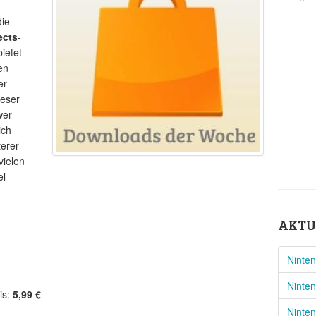
ie
ects
-
ietet
en
er
ieser
wer
ich
terer
vielen
el
AKTU
Ninten
Ninte
is:
5,99 €
Ninten