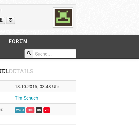
!
FORUM
KEL
DETAILS
13.10.2015, 03:48 Uhr
Tim Schuch
n:
Wii U
3DS
DS
VC