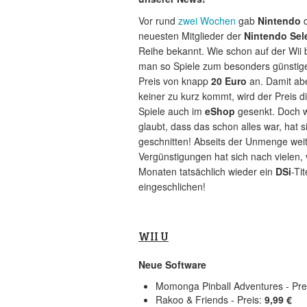
Vor rund
zwei Wochen
gab
Nintendo
d
neuesten Mitglieder der
Nintendo Sel
Reihe bekannt. Wie schon auf der Wii b
man so Spiele zum besonders günstig
Preis von knapp
20 Euro
an. Damit ab
keiner zu kurz kommt, wird der Preis d
Spiele auch im
eShop
gesenkt. Doch 
glaubt, dass das schon alles war, hat s
geschnitten! Abseits der Unmenge wei
Vergünstigungen hat sich nach vielen, 
Monaten tatsächlich wieder ein
DSi
-Tit
eingeschlichen!
WII
U
Neue Software
Momonga Pinball Adventures - Pre
Rakoo & Friends - Preis:
9,99 €