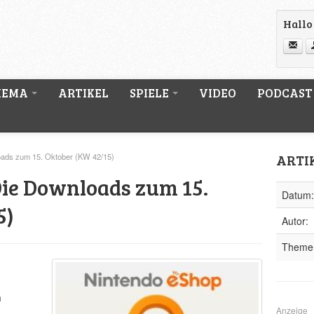
Hallo 
HEMA
ARTIKEL
SPIELE
VIDEO
PODCAST
ARTI
oads zum 15. Oktober (KW 42/15)
Die Downloads zum 15.
Datum:
5)
Autor:
Theme
n
Anzeige