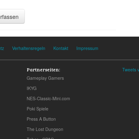
rfassen
tz
Verhaltensregeln
Kontakt
Impressum
Partnerseiten:
Tweets 
Gameplay Gamers
IKYG
NES-Classic-Mini.com
Poki Spiele
Press A Button
The Lost Dungeon