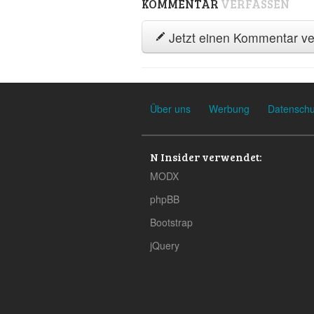
KOMMENTAR
VERFASSEN
Jetzt einen Kommentar ve
Über uns
Werbung
Datenschu
N Insider verwendet:
MODX
phpBB
Bootstrap
jQuery