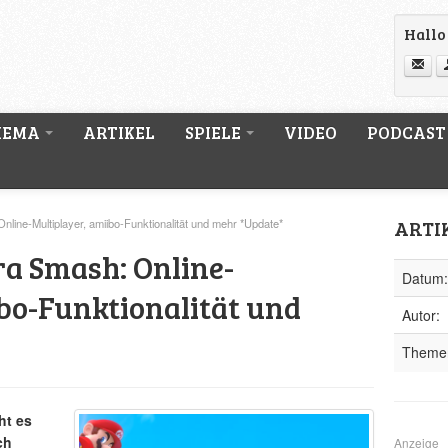
Hallo 
HEMA
ARTIKEL
SPIELE
VIDEO
PODCAST
ARTI
nline-Multiplayer, amiibo-Funktionalität und mehr *Update*
ra Smash: Online-
Datum:
bo-Funktionalität und
Autor:
Theme
ht es
ch
Anzeige