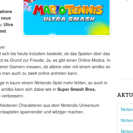
aktere
e neue
: Ultra
 mit
yer
lt sich bis heute trotzdem bedeckt, ob das Spielen über das
ibt es Grund zur Freude: Ja, es gibt einen Online-Modus. In
deren Gamern messen, ob alleine oder mit einem amiibo an
ob man auch zu zweit online antreten kann.
age in kaum einem Nintendo-Spiel mehr fehlen, so auch in
s amiibo kann sich dabei wie in
Super Smash Bros.
AKTU
n verbessern.
chiedenen Charakteren aus dem Nintendo-Universum
Ninten
nnisspielen spannender und witziger machen.
Ninte
Ninten