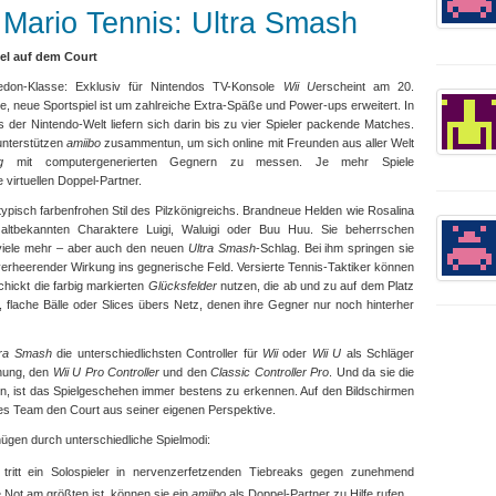
r Mario Tennis: Ultra Smash
pel auf dem Court
edon-Klasse: Exklusiv für Nintendos TV-Konsole
Wii U
erscheint am 20.
he, neue Sportspiel ist um zahlreiche Extra-Späße und Power-ups erweitert. In
 der Nintendo-Welt liefern sich darin bis zu vier Spieler packende Matches.
unterstützen
amiibo
zusammentun, um sich online mit Freunden aus aller Welt
g
mit computergenerierten Gegnern zu messen. Je mehr Spiele
 virtuellen Doppel-Partner.
typisch farbenfrohen Stil des Pilzkönigreichs. Brandneue Helden wie Rosalina
ltbekannten Charaktere Luigi, Waluigi oder Buu Huu. Sie beherrschen
viele mehr – aber auch den neuen
Ultra Smash
-Schlag. Bei ihm springen sie
 verheerender Wirkung ins gegnerische Feld. Versierte Tennis-Taktiker können
hickt die farbig markierten
Glücksfelder
nutzen, die ab und zu auf dem Platz
, flache Bälle oder Slices übers Netz, denen ihre Gegner nur noch hinterher
tra Smash
die unterschiedlichsten Controller für
Wii
oder
Wii U
als Schläger
nung, den
Wii U Pro Controller
und den
Classic Controller Pro
. Und da sie die
 ist das Spielgeschehen immer bestens zu erkennen. Auf den Bildschirmen
des Team den Court aus seiner eigenen Perspektive.
ügen durch unterschiedliche Spielmodi:
tritt ein Solospieler in nervenzerfetzenden Tiebreaks gegen zunehmend
Not am größten ist, können sie ein
amiibo
als Doppel-Partner zu Hilfe rufen.