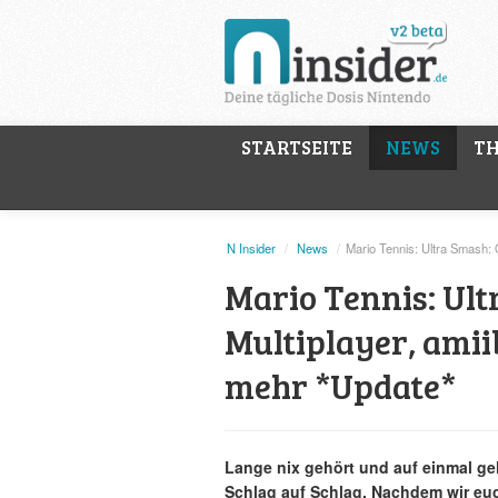
STARTSEITE
NEWS
T
N Insider
/
News
/
Mario Tennis: Ultra Smash: O
Mario Tennis: Ult
Multiplayer, amii
mehr *Update*
Lange nix gehört und auf einmal ge
Schlag auf Schlag. Nachdem wir eu