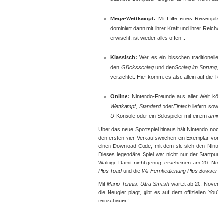
Mega-Wettkampf:
Mit Hilfe eines Riesenp
dominiert dann mit ihrer Kraft und ihrer Rei
erwischt, ist wieder alles offen...
Klassisch:
Wer es ein bisschen traditionel
den
Glücksschlag
und den
Schlag im Sprung,
verzichtet. Hier kommt es also allein auf die 
Online:
Nintendo-Freunde aus aller Welt kö
Wettkampf
,
Standard
oder
Einfach
liefern so
U
-Konsole oder ein Solospieler mit einem
ami
Über das neue Sportspiel hinaus hält Nintendo noch
den ersten vier Verkaufswochen ein Exemplar vo
einen Download Code, mit dem sie sich den Ninte
Dieses legendäre Spiel war nicht nur der Startpun
Waluigi. Damit nicht genug, erscheinen am 20. N
Plus Toad
und die
Wii-Fernbedienung Plus Bowser
Mit
Mario Tennis: Ultra Smash
wartet ab 20. Novem
die Neugier plagt, gibt es auf dem offiziellen Y
reinschauen!