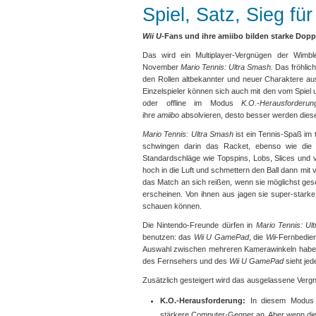
Spiel, Satz, Sieg fü
Wii U
-Fans und ihre amiibo bilden starke Dop
Das wird ein Multiplayer-Vergnügen der Wimbl
November
Mario Tennis: Ultra Smash.
Das fröhlic
den Rollen altbekannter und neuer Charaktere aus
Einzelspieler können sich auch mit den vom Spiel 
oder offline im Modus
K.O.-Herausforderun
ihre
amiibo
absolvieren, desto besser werden diese
Mario Tennis: Ultra Smash
ist ein Tennis-Spaß im 
schwingen darin das Racket, ebenso wie die a
Standardschläge wie Topspins, Lobs, Slices und 
hoch in die Luft und schmettern den Ball dann mit
das Match an sich reißen, wenn sie möglichst gesc
erscheinen. Von ihnen aus jagen sie super-starke
schauen können.
Die Nintendo-Freunde dürfen in
Mario Tennis: Ul
benutzen: das
Wii U GamePad
, die
Wii
-Fernbedie
Auswahl zwischen mehreren Kamerawinkeln haben,
des Fernsehers und des
Wii U GamePad
sieht je
Zusätzlich gesteigert wird das ausgelassene Vergn
K.O.-Herausforderung:
In diesem Modus 
stärkere Computer-Gegner an. Aber wenn die 