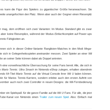
ilzes kann die Figur des Spielers zu gigantischer Größe heranwachsen. Sie
chweite unangefochten den Platz. Wenn aber auch der Gegner einen Riesenpilz
ler mag, dem eröffnen sich zwei Varianten: Im Modus
Standard
gibt es zwar
aber keine Riesenpilze, während der Modus
Einfach
komplett auf Power-ups
Tennis-Fähigkeiten an.
nnen sich in dieser Online-Variante Ranglisten-Matches in den Modi
Mega-
wie sich in Gelegenheitsspielen aneinander messen. Zwei Spieler an einer
Wii
ibo
an seiner Seite können dabei als Doppel antreten.
 eine vorweihnachtliche Überraschung für seine Fans bereit: Alle, die sich in
n
Mario Tennis: Ultra Smash
im Nintendo eShop zulegen, erhalten obendrein
ndo 64-Titel
Mario Tennis auf
die Virtual Console ihrer
Wii U
laden können.
kt für Marios Tennis-Karriere, sondern erlebte auch den ersten Auftritt von
ovember auch noch zwei Controller in neuen Designs: die
Wii-Fernbedienung
.
ber ein Spielspaß für die ganze Familie auf die
Wii U
-Fans. Für alle, die jetzt
ouTube-Kanal von Nintendo einen
Trailer zum neuen Spiel
. Also: Einfach mal