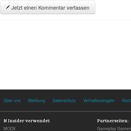
Jetzt einen Kommentar verfassen
Über uns
Werbung
Datenschutz
Verhaltensregeln
Kont
N Insider verwendet:
Partnerseiten:
MODX
Gameplay Gamer