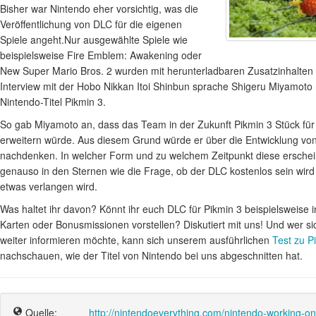
Bisher war Nintendo eher vorsichtig, was die
Veröffentlichung von DLC für die eigenen
Spiele angeht.Nur ausgewählte Spiele wie
beispielsweise Fire Emblem: Awakening oder
New Super Mario Bros. 2 wurden mit herunterladbaren Zusatzinhalten
Interview mit der Hobo Nikkan Itoi Shinbun sprache Shigeru Miyamoto
Nintendo-Titel Pikmin 3.
So gab Miyamoto an, dass das Team in der Zukunft Pikmin 3 Stück für 
erweitern würde. Aus diesem Grund würde er über die Entwicklung von
nachdenken. In welcher Form und zu welchem Zeitpunkt diese erscheine
genauso in den Sternen wie die Frage, ob der DLC kostenlos sein wird
etwas verlangen wird.
Was haltet ihr davon? Könnt ihr euch DLC für Pikmin 3 beispielsweise
Karten oder Bonusmissionen vorstellen? Diskutiert mit uns! Und wer si
weiter informieren möchte, kann sich unserem ausführlichen
Test zu P
nachschauen, wie der Titel von Nintendo bei uns abgeschnitten hat.
Quelle:
http://nintendoeverything.com/nintendo-working-on