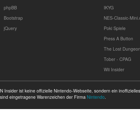
phpBB
IKYG
Bootstrap
NES-Classic-Mini
jQuery
Poki Spiele
Press A Button
The Lost Dungeo
Tober - CPAG
Wii Insider
N Insider ist keine offizielle Nintendo-Webseite, sondern ein inoffizi
sind eingetragene Warenzeichen der Firma
Nintendo
.